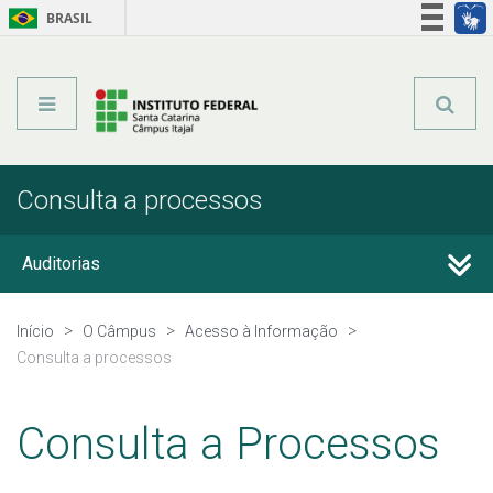
BRASIL
Órgãos do Governo
Acesso à informação
Legislação
Consulta a processos
Auditorias
Avaliação Institucional
Início
O Câmpus
Acesso à Informação
Consulta a processos
Carta de Serviços ao Usuário
Consulta a Processos
Parcerias, convênios e transferências