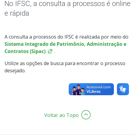
Receitas e Despesas
No IFSC, a consulta a processos é online
e rápida
Indicadores e Estatísticas
Informações Classificadas
A consulta a processos do IFSC é realizada por meio do
Sistema Integrado de Patrimônio, Administração e
Peça uma informação (SIC)
Contratos (Sipac)
.
Utilize as opções de busca para encontrar o processo
Servidores
desejado.
Relatórios de Gestão
Perguntas Frequentes
Publicações Oficiais
Voltar ao Topo
Consulta a processos