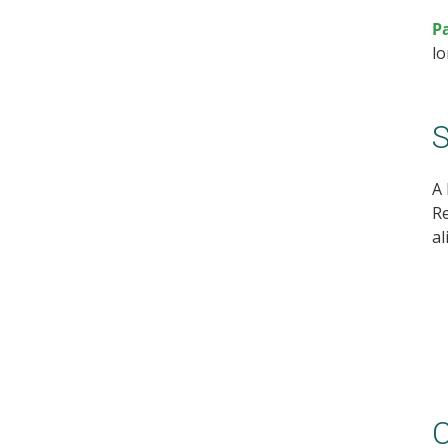
P
lo
S
A 
Re
al
C