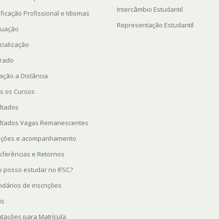
Intercâmbio Estudantil
ficação Profissional e Idiomas
Representação Estudantil
uação
cialização
rado
ação a Distância
s os Cursos
ltados
ltados Vagas Remanescentes
rições e acompanhamento
sferências e Retornos
 posso estudar no IFSC?
ndários de inscrições
is
ntações para Matrícula