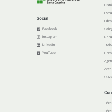
Histó
Estr
Social
Edit
Facebook
Cole
Instagram
Docu
LinkedIn
Trab
YouTube
Licit
Agen
Aces
Ouvi
Cur
Técn
Técn