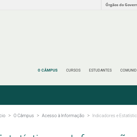
Órgãos do Gover
O CÂMPUS
CURSOS
ESTUDANTES
COMUNID
ício
O Câmpus
Acesso à Informação
Indicadores e Estatísti