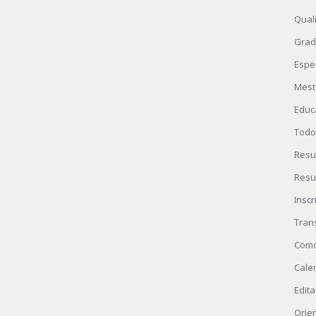
Quali
Grad
Espe
Mest
Educ
Todo
Resu
Resu
Insc
Tran
Como
Cale
Edita
Orie