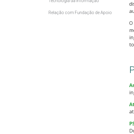
Tecnologia da Informação
di
au
Relação com Fundação de Apoio
O
mo
in
t
P
A
in
A
at
P
D