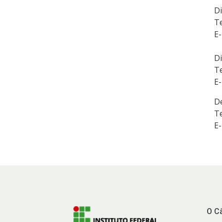
Di
Te
E-
D
Te
E-
D
Te
E-
O C