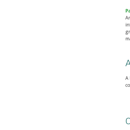
P
An
in
gr
m
A
A 
co
C