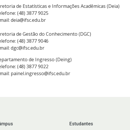
retoria de Estatísticas e Informações Acadêmicas (Deia)
lefone: (48) 3877 9025
mail: deia@ifsc.edu.br
iretoria de Gestão do Conhecimento (DGC)
lefone: (48) 3877 9046
mail: dgc@ifsc.edu.br
epartamento de Ingresso (Deing)
lefone: (48) 3877 9022
mail: painel.ingresso@ifsc.edu.br
âmpus
Estudantes