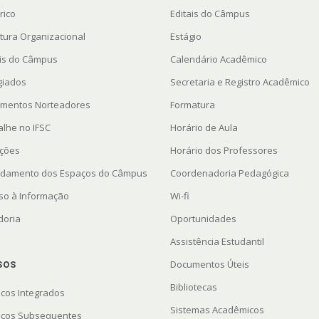
rico
Editais do Câmpus
utura Organizacional
Estágio
ais do Câmpus
Calendário Acadêmico
giados
Secretaria e Registro Acadêmico
mentos Norteadores
Formatura
alhe no IFSC
Horário de Aula
ações
Horário dos Professores
damento dos Espaços do Câmpus
Coordenadoria Pedagógica
so à Informação
Wi-fi
doria
Oportunidades
Assistência Estudantil
sos
Documentos Úteis
Bibliotecas
icos Integrados
Sistemas Acadêmicos
icos Subsequentes