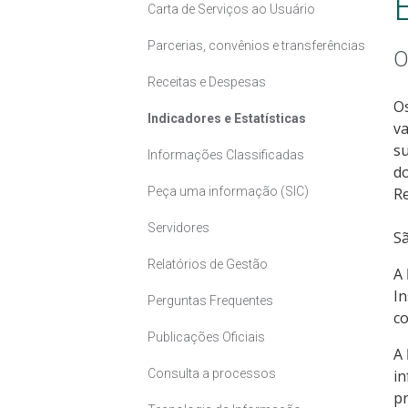
Carta de Serviços ao Usuário
Parcerias, convênios e transferências
O
Receitas e Despesas
Os
Indicadores e Estatísticas
va
su
Informações Classificadas
do
Peça uma informação (SIC)
Re
Servidores
Sã
Relatórios de Gestão
A
In
Perguntas Frequentes
co
Publicações Oficiais
A
Consulta a processos
i
pr