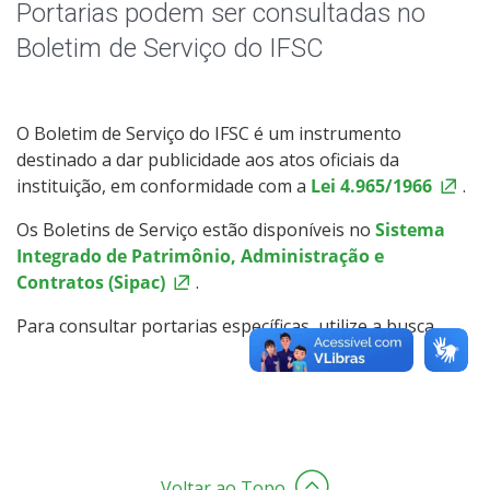
Receitas e Despesas
Portarias podem ser consultadas no
Boletim de Serviço do IFSC
Indicadores e Estatísticas
Informações Classificadas
O Boletim de Serviço do IFSC é um instrumento
destinado a dar publicidade aos atos oficiais da
Peça uma informação (SIC)
instituição, em conformidade com a
Lei 4.965/1966
.
Os Boletins de Serviço estão disponíveis no
Sistema
Servidores
Integrado de Patrimônio, Administração e
Contratos (Sipac)
.
Relatórios de Gestão
Para consultar portarias específicas, utilize a busca.
Perguntas Frequentes
Publicações Oficiais
Consulta a processos
Voltar ao Topo