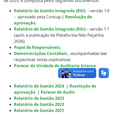
de 2025, é composta pelos seguintes documentos:
Tecnologia da Informação
Relatório
​​​​​​de
Gestão Integrado
(RGI)
-
versão 1.0
-
aprovado pela Consup
|
Resolução de
Relação com Fundação de Apoio
aprovação
;
Relatório de Gestão Integrado (RGI)
– versão 1.1
(após a publicação da Plataforma Nilo Peçanha
2026);
Papel de Responsáveis;
Demonstrações Contábeis
,
acompanhadas das
respectivas notas explicativas
;
Parecer da Unidade de Auditoria Interna
.
Relatório de Gestão 2024
|
Resolução de
aprovação
|
Parecer de Audin
Relatório de Gestão 2023
Relatório de Gestão 2022
Relatório de Gestão 2021