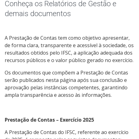
Receitas e Despesas
Conheça os Relatórios de Gestão e
demais documentos
Indicadores e Estatísticas
Informações Classificadas
A Prestação de Contas tem como objetivo apresentar,
de forma clara, transparente e acessível à sociedade, os
Peça uma informação (SIC)
resultados obtidos pelo IFSC, a aplicação adequada dos
recursos públicos e o valor público gerado no exercício.
Servidores
Os documentos que compõem a Prestação de Contas
serão publicados nesta página após sua conclusão e
Relatórios de Gestão
aprovação pelas instâncias competentes, garantindo
ampla transparência e acesso às informações.
Perguntas Frequentes
Publicações Oficiais
Prestação de Contas – Exercício 2025
A Prestação de Contas do IFSC, referente ao exercício
Consulta a processos