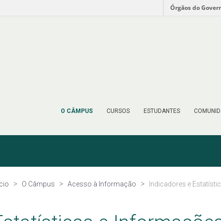
Órgãos do Gover
O CÂMPUS
CURSOS
ESTUDANTES
COMUNID
ício
O Câmpus
Acesso à Informação
Indicadores e Estatísti