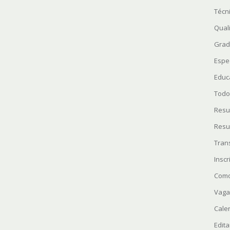
Técn
Quali
Grad
Espe
Educ
Todo
Resu
Resu
Tran
Insc
Como
Vaga
Cale
Edita