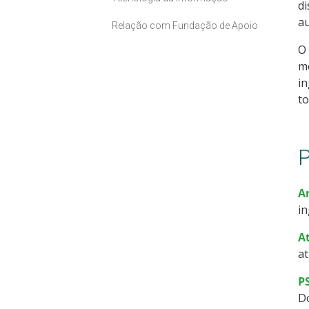
di
au
Relação com Fundação de Apoio
O
mo
in
t
P
A
in
A
at
P
D