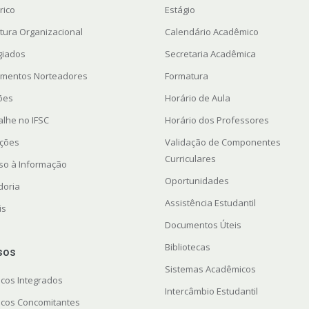
rico
Estágio
utura Organizacional
Calendário Acadêmico
giados
Secretaria Acadêmica
mentos Norteadores
Formatura
ções
Horário de Aula
alhe no IFSC
Horário dos Professores
ações
Validação de Componentes
Curriculares
so à Informação
Oportunidades
doria
Assistência Estudantil
is
Documentos Úteis
Bibliotecas
sos
Sistemas Acadêmicos
icos Integrados
Intercâmbio Estudantil
icos Concomitantes