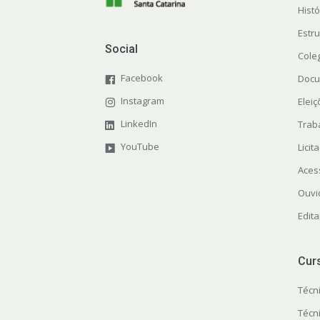
Histó
Estr
Social
Cole
Facebook
Docu
Instagram
Elei
LinkedIn
Trab
YouTube
Licit
Aces
Ouvi
Edita
Cur
Técn
Técn