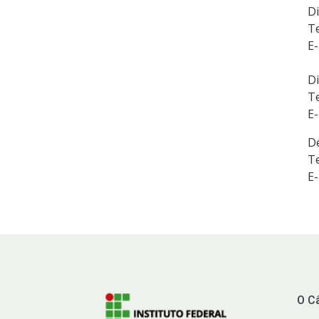
Di
Te
E-
D
Te
E-
D
Te
E-
O C