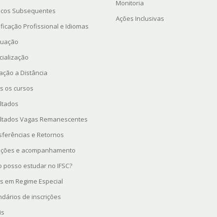
Monitoria
icos Subsequentes
Ações Inclusivas
ficação Profissional e Idiomas
uação
cialização
ação a Distância
s os cursos
ltados
ltados Vagas Remanescentes
sferências e Retornos
rições e acompanhamento
 posso estudar no IFSC?
s em Regime Especial
ndários de inscrições
is