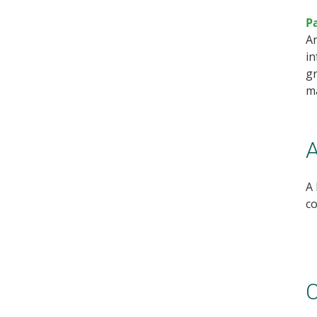
P
An
in
gr
m
A
A 
co
C