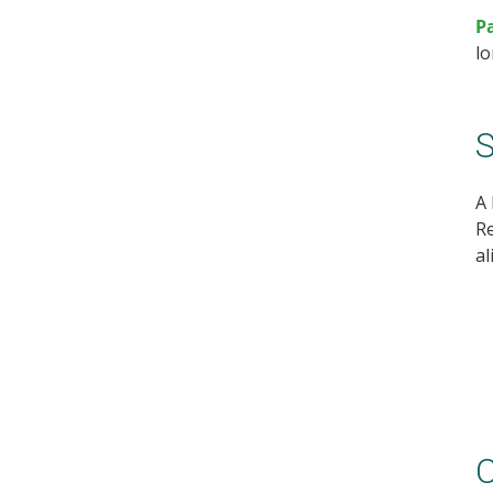
P
lo
S
A 
Re
al
C