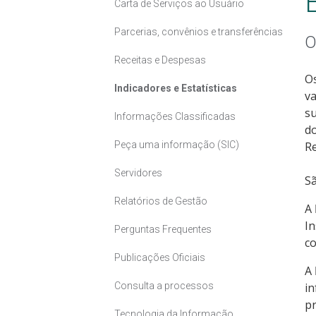
Carta de Serviços ao Usuário
Parcerias, convênios e transferências
O
Receitas e Despesas
Os
Indicadores e Estatísticas
va
su
Informações Classificadas
do
Peça uma informação (SIC)
Re
Servidores
Sã
Relatórios de Gestão
A
In
Perguntas Frequentes
co
Publicações Oficiais
A
Consulta a processos
i
pr
Tecnologia da Informação