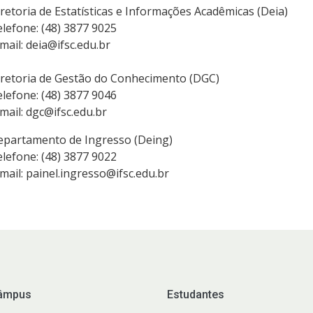
retoria de Estatísticas e Informações Acadêmicas (Deia)
lefone: (48) 3877 9025
mail: deia@ifsc.edu.br
iretoria de Gestão do Conhecimento (DGC)
lefone: (48) 3877 9046
mail: dgc@ifsc.edu.br
epartamento de Ingresso (Deing)
lefone: (48) 3877 9022
mail: painel.ingresso@ifsc.edu.br
âmpus
Estudantes