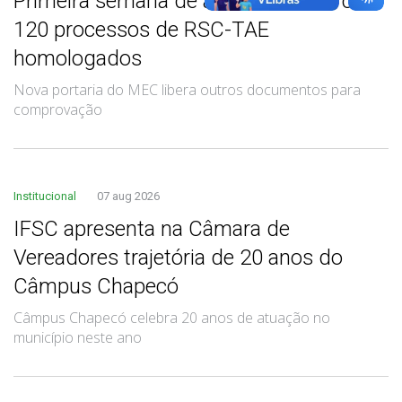
Primeira semana de análise finaliza com
120 processos de RSC-TAE
homologados
Nova portaria do MEC libera outros documentos para
comprovação
Institucional
07 aug 2026
IFSC apresenta na Câmara de
Vereadores trajetória de 20 anos do
Câmpus Chapecó
Câmpus Chapecó celebra 20 anos de atuação no
município neste ano