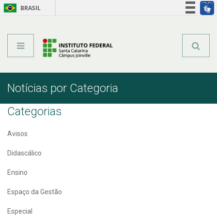
BRASIL
Órgãos do Governo
Acesso à informação
Legislação
Notícias por Categoria
Categorias
Avisos
Didascálico
Ensino
Espaço da Gestão
Especial