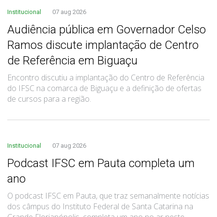
Institucional
07 aug 2026
Audiência pública em Governador Celso
Ramos discute implantação de Centro
de Referência em Biguaçu
Encontro discutiu a implantação do Centro de Referência
do IFSC na comarca de Biguaçu e a definição de ofertas
de cursos para a região.
Institucional
07 aug 2026
Podcast IFSC em Pauta completa um
ano
O podcast IFSC em Pauta, que traz semanalmente notícias
dos câmpus do Instituto Federal de Santa Catarina na
Grande Florianópolis, completa um ano no ar neste