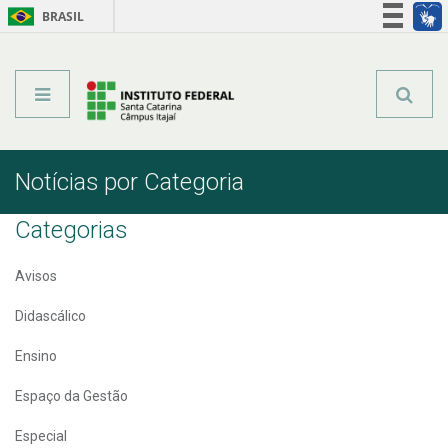
BRASIL
Órgãos do Governo
Acesso à informação
Legislação
Notícias por Categoria
Categorias
Avisos
Didascálico
Ensino
Espaço da Gestão
Especial