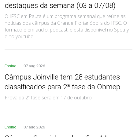
destaques da semana (03 a 07/08)
O IFSC em Pauta é um programa semanal que reúne as
notícias dos câmpus da Grande Florianópolis do IFSC. O
formato é em áudio, podcast, e está disponível no Spotify
e no youtube.
Ensino
07 aug 2026
Câmpus Joinville tem 28 estudantes
classificados para 2ª fase da Obmep
Prova da 2ª fase será em 17 de outubro.
Ensino
07 aug 2026