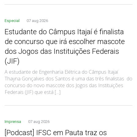
Especial
07 aug 2026
Estudante do Câmpus Itajaí é finalista
de concurso que irá escolher mascote
dos Jogos das Instituições Federais
(JIF)
A estudante de Engenharia Elétrica do Câmpus Itajaí
Thayna Gonçalves dos Santos é uma das três finalistas do
concurso do novo mascote dos Jogos das Instituições
Federais (JIF) que está [...]
Imprensa
07 aug 2026
[Podcast] IFSC em Pauta traz os