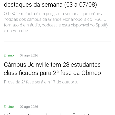
destaques da semana (03 a 07/08)
O IFSC em Pauta é um programa semanal que reúne as
notícias dos câmpus da Grande Florianópolis do IFSC. O
formato é em áudio, podcast, e está disponível no Spotify
e no youtube.
Ensino
07 ago 2026
Câmpus Joinville tem 28 estudantes
classificados para 2ª fase da Obmep
Prova da 2ª fase será em 17 de outubro.
Ensino
07 ago 2026