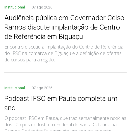
Institucional
07 ago 2026
Audiência pública em Governador Celso
Ramos discute implantação de Centro
de Referência em Biguaçu
Encontro discutiu a implantação do Centro de Referência
do IFSC na comarca de Biguaçu e a definição de ofertas
de cursos para a região.
Institucional
07 ago 2026
Podcast IFSC em Pauta completa um
ano
O podcast IFSC em Pauta, que traz semanalmente notícias
dos câmpus do Instituto Federal de Santa Catarina na
Grande Florianópolis, completa um ano no ar neste