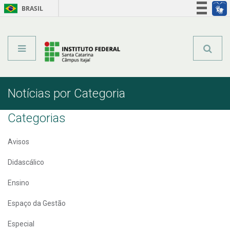
BRASIL
Órgãos do Governo
Acesso à informação
Legislação
Notícias por Categoria
Categorias
Avisos
Didascálico
Ensino
Espaço da Gestão
Especial