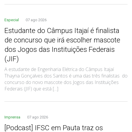
Especial
07 ago 2026
Estudante do Câmpus Itajaí é finalista
de concurso que irá escolher mascote
dos Jogos das Instituições Federais
(JIF)
A estudante de Engenharia Elétrica do Câmpus Itajaí
Thayna Gonçalves dos Santos é uma das três finalistas do
concurso do novo mascote dos Jogos das Instituições
Federais (JIF) que está [...]
Imprensa
07 ago 2026
[Podcast] IFSC em Pauta traz os