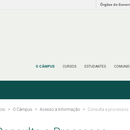
Órgãos do Gover
O CÂMPUS
CURSOS
ESTUDANTES
COMUNID
ício
O Câmpus
Acesso à Informação
Consulta a processos