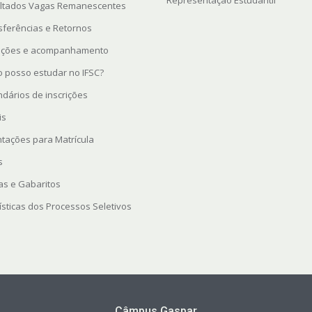
Representação Estudantil
ltados Vagas Remanescentes
sferências e Retornos
rições e acompanhamento
 posso estudar no IFSC?
ndários de inscrições
is
ntações para Matrícula
s
as e Gabaritos
ísticas dos Processos Seletivos
Câmpus Gaspar