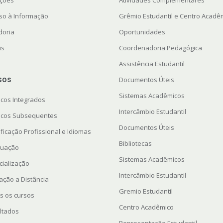
ações
Atividades Complementares
so à Informação
Grêmio Estudantil e Centro Acadê
doria
Oportunidades
is
Coordenadoria Pedagógica
Assistência Estudantil
sos
Documentos Úteis
Sistemas Acadêmicos
icos Integrados
Intercâmbio Estudantil
icos Subsequentes
Documentos Úteis
ficação Profissional e Idiomas
Bibliotecas
uação
Sistemas Acadêmicos
cialização
Intercâmbio Estudantil
ação a Distância
Gremio Estudantil
s os cursos
Centro Acadêmico
ltados