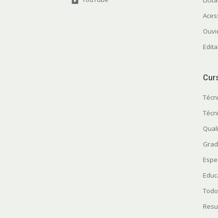
Licit
Aces
Ouvi
Edita
Cur
Técn
Técn
Quali
Grad
Espe
Educ
Todo
Resu