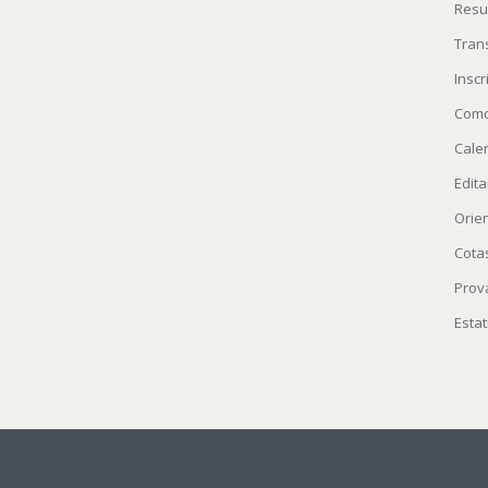
Resu
Tran
Insc
Como
Cale
Edita
Orie
Cota
Prov
Estat