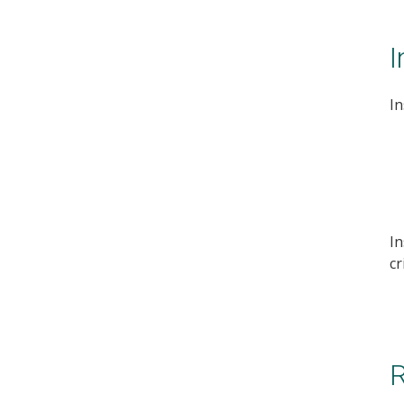
I
In
In
cr