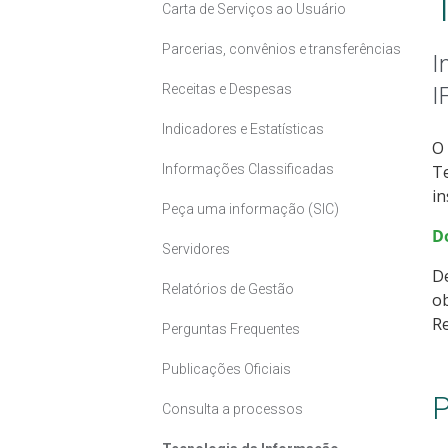
Carta de Serviços ao Usuário
Parcerias, convênios e transferências
I
Receitas e Despesas
I
Indicadores e Estatísticas
O 
Informações Classificadas
T
in
Peça uma informação (SIC)
D
Servidores
De
Relatórios de Gestão
ob
Re
Perguntas Frequentes
Publicações Oficiais
P
Consulta a processos