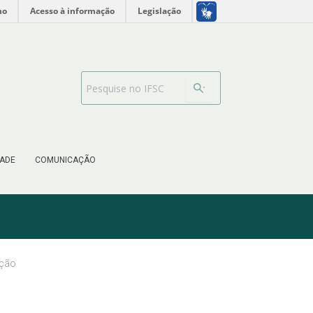
no
Acesso à informação
Legislação
Barra de busca
ADE
COMUNICAÇÃO
ação