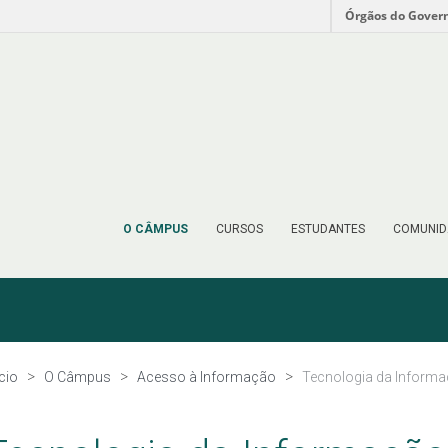
Órgãos do Gover
O CÂMPUS
CURSOS
ESTUDANTES
COMUNID
ício
O Câmpus
Acesso à Informação
Tecnologia da Inform